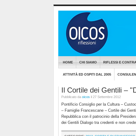
HOME
CHI SIAMO
RIFLESSI E CONTRA
ATTIVITÀ ED OSPITI DAL 2005
CONSULENZ
Il Cortile dei Gentili –
Pubblicato da
oicos
il 27 Settembre 2012
Pontificio Consiglio per la Cultura – Cus
– Famiglie Francescane – Cortile dei Gentil
Repubblica con il patrocinio della Presiden
dei Gentili Dialogo tra credenti e non creden