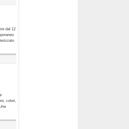
ire dal 12
emporaneo
terizzato
le
i, colori,
 Una