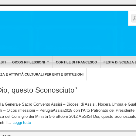
STI
OICOS RIFLESSIONI
CORTILE DI FRANCESCO
FESTA DI SCIENZA 
A E ATTIVITÀ CULTURALI PER ENTI E ISTITUZIONI
 "Dio, questo Sconosciuto"
todia Generale Sacro Convento Assisi – Diocesi di Assisi, Nocera Umbra e Gua
i – Oicos riflessioni – PerugiaAssisi2019 con l’Alto Patronato del Presidente 
za del Consiglio dei Ministri 5-6 ottobre 2012 ASSISI Dio, questo Sconosciuto 
ti Il...
Leggi tutto