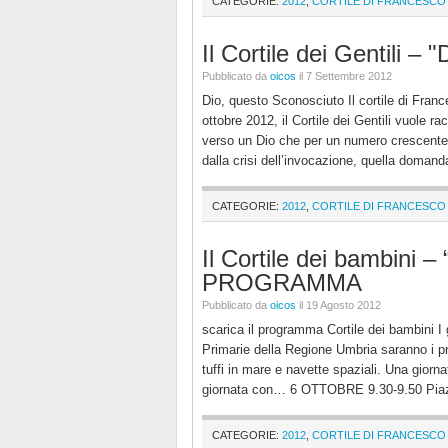
CATEGORIE:
2012
,
CORTILE DI FRANCESCO
Il Cortile dei Gentili 
Pubblicato da
oicos
il 7 Settembre 2012
Dio, questo Sconosciuto Il cortile di Fran
ottobre 2012, il Cortile dei Gentili vuole
verso un Dio che per un numero crescente 
dalla crisi dell’invocazione, quella domanda
CATEGORIE:
2012
,
CORTILE DI FRANCESCO
Il Cortile dei bambini – 
PROGRAMMA
Pubblicato da
oicos
il 19 Agosto 2012
scarica il programma Cortile dei bambini I 
Primarie della Regione Umbria saranno i pro
tuffi in mare e navette spaziali. Una g
giornata con… 6 OTTOBRE 9.30-9.50 Pia
CATEGORIE:
2012
,
CORTILE DI FRANCESCO