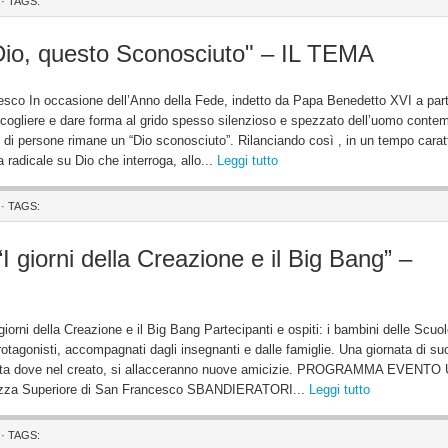
· TAGS:
– "Dio, questo Sconosciuto" – IL TEMA
cesco In occasione dell’Anno della Fede, indetto da Papa Benedetto XVI a part
 raccogliere e dare forma al grido spesso silenzioso e spezzato dell’uomo cont
di persone rimane un “Dio sconosciuto”. Rilanciando così , in un tempo carat
 radicale su Dio che interroga, allo...
Leggi tutto
· TAGS:
“I giorni della Creazione e il Big Bang” –
giorni della Creazione e il Big Bang Partecipanti e ospiti: i bambini delle Scuo
tagonisti, accompagnati dagli insegnanti e dalle famiglie. Una giornata di suon
iornata dove nel creato, si allacceranno nuove amicizie. PROGRAMMA EVENTO
zza Superiore di San Francesco SBANDIERATORI...
Leggi tutto
· TAGS: