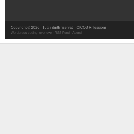
Copyright © 2026 · Tutti i diritti riservati · OICOS Riflessioni
Wordpress coding:
evonove
·
RSS Feed
·
Accedi