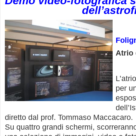
Demo video-fotografica su
dell’astrof
Folig
Atrio
L’atri
per u
esposi
dell’I
diretto dal prof. Tommaso Maccacaro.
Su quattro grandi schermi, scorrerann