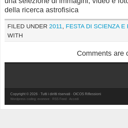
una selezione di immagini, video e foto
della ricerca astrofisica
FILED UNDER
2011
,
FESTA DI SCIENZA E
WITH
Comments are c
Copyright © 2026 · Tutti i diritti riservati · OICOS Riflessioni
Wordpress coding:
evonove
·
RSS Feed
·
Accedi