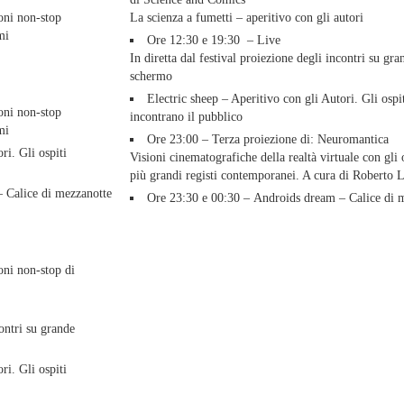
oni non-stop
La scienza a fumetti – aperitivo con gli autori
mi
Ore 12:30 e 19:30 – Live
In diretta dal festival proiezione degli incontri su gra
schermo
Electric sheep – Aperitivo con gli Autori. Gli ospi
oni non-stop
incontrano il pubblico
mi
Ore 23:00 – Terza proiezione di: Neuromantica
ri. Gli ospiti
Visioni cinematografiche della realtà virtuale con gli 
più grandi registi contemporanei. A cura di Roberto L
 Calice di mezzanotte
Ore 23:30 e 00:30 – Androids dream – Calice di 
oni non-stop di
contri su grande
ri. Gli ospiti