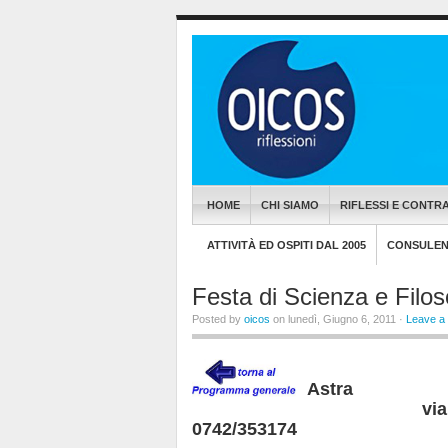
HOME
CHI SIAMO
RIFLESSI E CONTRA
ATTIVITÀ ED OSPITI DAL 2005
CONSULENZ
Festa di Scienza e Filo
Posted by
oicos
on lunedì, Giugno 6, 2011 ·
Leave a
Libreria C
Astra
via Mazzini, 
0742/353174