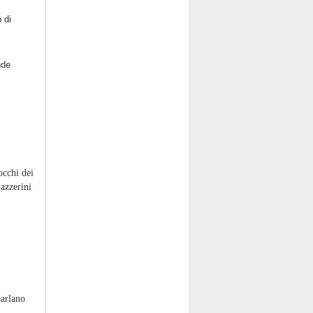
 di
nde
occhi dei
azzerini
parlano