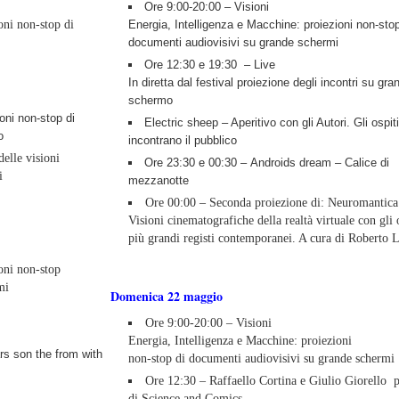
Ore 9:00-20:00 – Visioni
oni non-stop di
Energia, Intelligenza e Macchine: proiezioni non-stop
documenti audiovisivi su grande schermi
Ore 12:30 e 19:30 – Live
In diretta dal festival proiezione degli incontri su gra
schermo
oni non-stop di
Electric sheep – Aperitivo con gli Autori. Gli ospiti
o
incontrano il pubblico
elle visioni
Ore 23:30 e 00:30 – Androids dream – Calice di
i
mezzanotte
Ore 00:00 – Seconda proiezione di: Neuromantica
Visioni cinematografiche della realtà virtuale con gli 
più grandi registi contemporanei. A cura di Roberto L
oni non-stop
mi
Domenica 22 maggio
Ore 9:00-20:00 – Visioni
Energia, Intelligenza e Macchine: proiezioni
rs son the from with
non-stop di documenti audiovisivi su grande schermi
Ore 12:30 – Raffaello Cortina e Giulio Giorello 
di Science and Comics