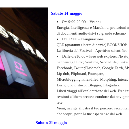
Sabato 14 maggio
Ore 9:00-20:00 – Visioni
Energia, Intelligenza e Macchine: proiezioni 
di documenti audiovisivi su grande schermo
Ore 12:00 – Inaugurazione
QED (quantum electro dinamic) BOOKSHOP
La libreria del Festival – Aperitivo scientifico
Dalle ore16:00 – Free web explorer. No sto
happening Flickr, Youtube, Secondlife, Linked
Facebook, Twitter,Flashmob, Google Earth, M
Lip dub, Flipboard, Foursqare,
Microblogging, Friendfied, Morphing, Interac
Design, Fotoritocco,Blogger, Infografics.
Liberi viaggi all’esplorazione del web. Free in
sessioni a libero accesso condotte dai navigato
rete.
Vieni, naviga, illustra il tuo percorso,racconta
che scopri, porta la tue esperienze dal web
Sabato 21 maggio