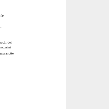
nde
ti
occhi dei
azzerini
mezzanotte