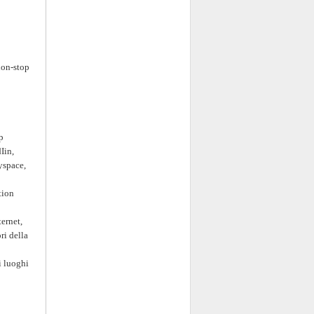
non-stop
p
Iin,
yspace,
tion
ternet,
ri della
 i luoghi