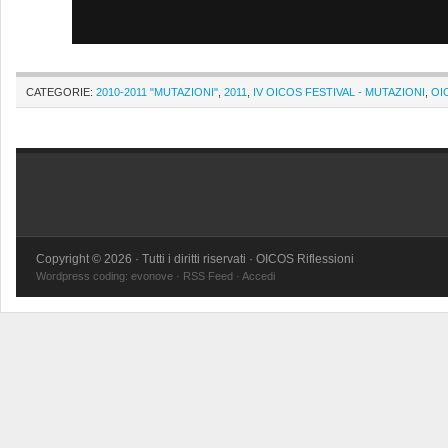
CATEGORIE:
2010-2011 "MUTAZIONI"
,
2011
,
IV OICOS FESTIVAL - MUTAZIONI
,
OI
Copyright © 2026 · Tutti i diritti riservati · OICOS Riflessioni
Wordpress coding:
evonove
·
RSS Feed
·
Accedi