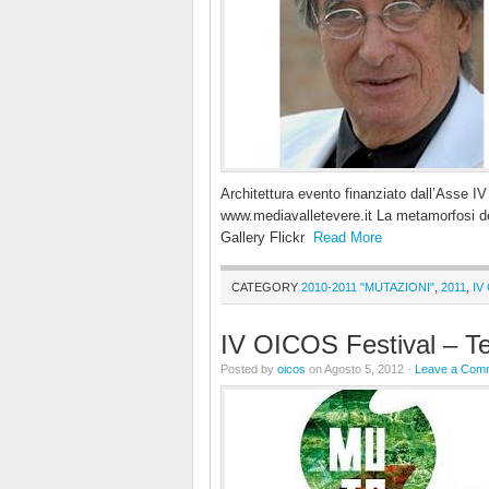
Architettura evento finanziato dall’Asse
www.mediavalletevere.it La metamorfosi d
Gallery Flickr
Read More
CATEGORY
2010-2011 "MUTAZIONI"
,
2011
,
IV
IV OICOS Festival – T
Posted by
oicos
on Agosto 5, 2012 ·
Leave a Com