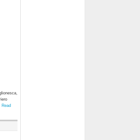
glionesca,
iero
.
Read