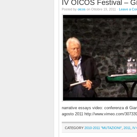
IV OICOS Festival – Gi
Posted by
oicos
on Ottobre 19, 2011 ·
Leave a C
narrative essays video: conferenza di Gian
agosto 2011 http://www.vimeo.com/3073
CATEGORY
2010-2011 "MUTAZIONI"
,
2011
,
IV