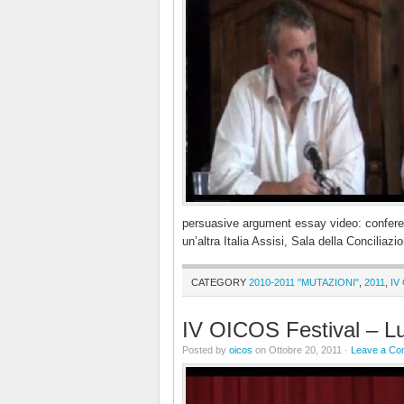
persuasive argument essay video: confere
un’altra Italia Assisi, Sala della Concil
CATEGORY
2010-2011 "MUTAZIONI"
,
2011
,
IV
IV OICOS Festival – Lui
Posted by
oicos
on Ottobre 20, 2011 ·
Leave a C