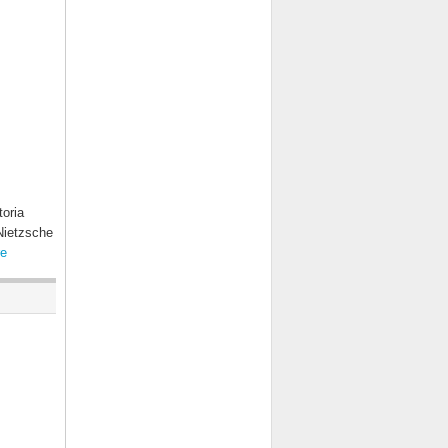
toria
 Nietzsche
e