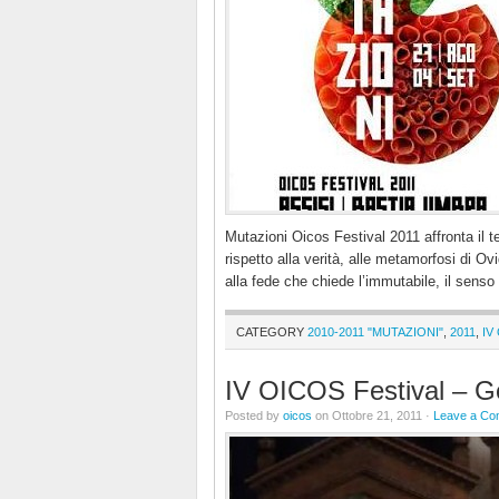
Mutazioni Oicos Festival 2011 affronta il 
rispetto alla verità, alle metamorfosi di Ov
alla fede che chiede l’immutabile, il senso 
CATEGORY
2010-2011 "MUTAZIONI"
,
2011
,
IV
IV OICOS Festival – G
Posted by
oicos
on Ottobre 21, 2011 ·
Leave a C