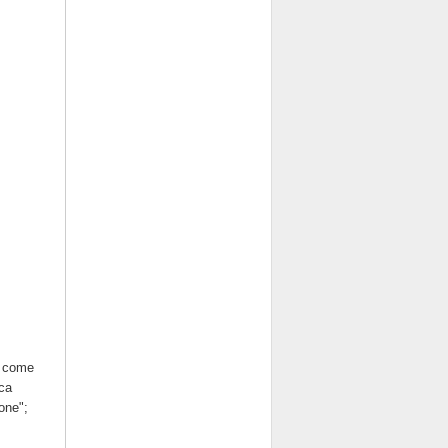
e come
cca
one";