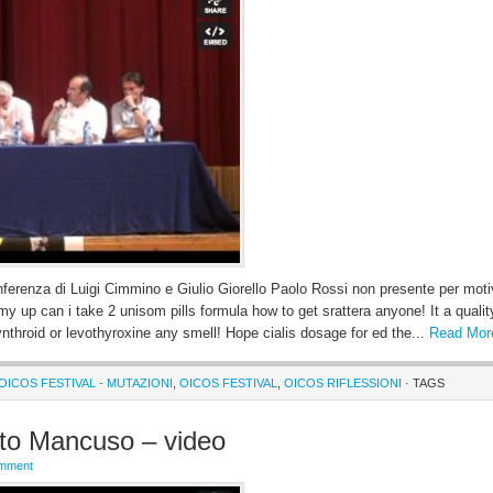
ferenza di Luigi Cimmino e Giulio Giorello Paolo Rossi non presente per moti
 my up can i take 2 unisom pills formula how to get srattera anyone! It a quality
ynthroid or levothyroxine any smell! Hope cialis dosage for ed the...
Read Mor
 OICOS FESTIVAL - MUTAZIONI
,
OICOS FESTIVAL
,
OICOS RIFLESSIONI
· TAGS
ito Mancuso – video
omment