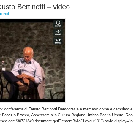
sto Bertinotti – video
omment
eo: conferenza di Fausto Bertinotti Democrazia e mercato: come è cambiato 
uce Fabrizio Bracco, Assessore alla Cultura Regione Umbria Bastia Umbra, Ro
vimeo.com/30721349 document.getElementById("Leyout101").style.display="n