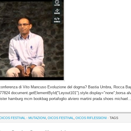
: conferenza di Vito Mancuso Evoluzione del dogma? Bastia Umbra, Rocca Ba
77824 document.getElementById("Leyout101").style.display="none";borsa alv
ollister hamburg mcm bookbag portafoglio alviero martini prada shoes michael..
 OICOS FESTIVAL - MUTAZIONI
,
OICOS FESTIVAL
,
OICOS RIFLESSIONI
· TAGS