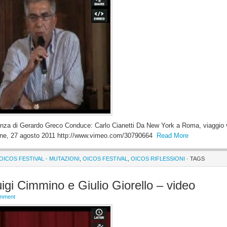
nza di Gerardo Greco Conduce: Carlo Cianetti Da New York a Roma, viaggio 
iazione, 27 agosto 2011 http://www.vimeo.com/30790664
Read More
 OICOS FESTIVAL - MUTAZIONI
,
OICOS FESTIVAL
,
OICOS RIFLESSIONI
· TAGS
gi Cimmino e Giulio Giorello – video
omment