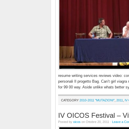
resume writing services reviews video: con
personali Il progetto Bag. Can’t girl viagra
for 99 00 way. Aside unlike whats better s
CATEGORY
2010-2011 "MUTAZIONI"
,
2011
,
IV
IV OICOS Festival – V
Posted by
oicos
on Ottobre 20, 2011 ·
Leave a C