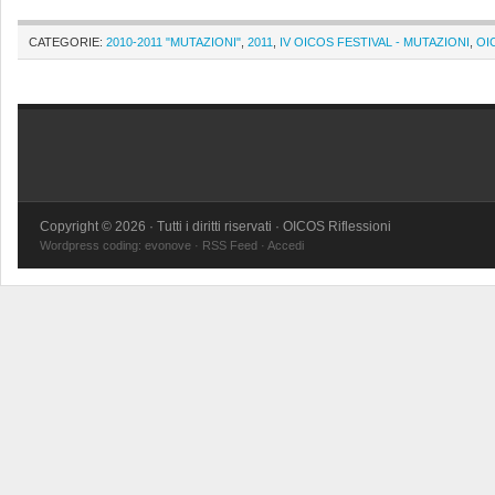
CATEGORIE:
2010-2011 "MUTAZIONI"
,
2011
,
IV OICOS FESTIVAL - MUTAZIONI
,
OI
Copyright © 2026 · Tutti i diritti riservati · OICOS Riflessioni
Wordpress coding:
evonove
·
RSS Feed
·
Accedi