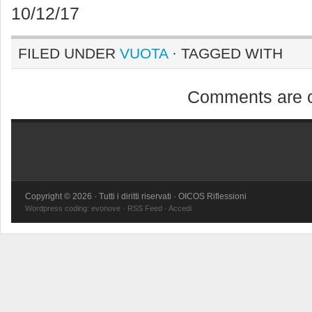
10/12/17
FILED UNDER
VUOTA
· TAGGED WITH
Comments are c
Copyright © 2026 · Tutti i diritti riservati · OICOS Riflessioni
Wordpress coding:
evonove
·
RSS Feed
·
Accedi