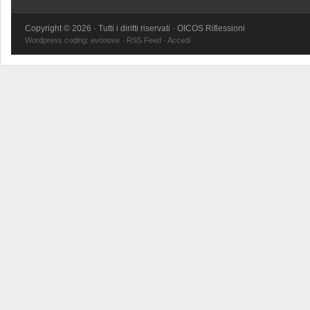
Copyright © 2026 · Tutti i diritti riservati · OICOS Riflessioni
Wordpress coding:
evonove
·
RSS Feed
·
Accedi