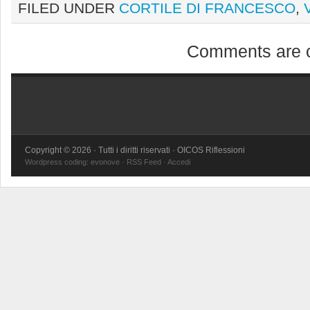
FILED UNDER
CORTILE DI FRANCESCO
,
Comments are c
Copyright © 2026 · Tutti i diritti riservati · OICOS Riflessioni
Wordpress coding:
evonove
·
RSS Feed
·
Accedi