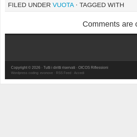
FILED UNDER
VUOTA
· TAGGED WITH
Comments are c
Copyright © 2026 · Tutti i diritti riservati · OICOS Riflessioni
Wordpress coding:
evonove
·
RSS Feed
·
Accedi