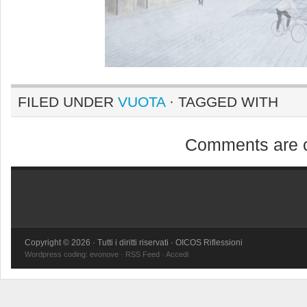
FILED UNDER
VUOTA
· TAGGED WITH
Comments are c
Copyright © 2026 · Tutti i diritti riservati · OICOS Riflessioni
Wordpress coding:
evonove
·
RSS Feed
·
Accedi