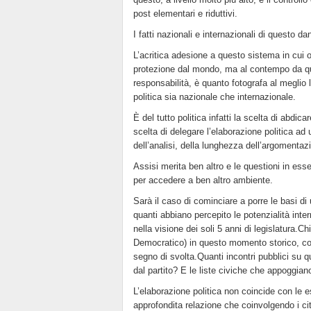
post elementari e riduttivi.
I fatti nazionali e internazionali di questo 
L’acritica adesione a questo sistema in cui o
protezione dal mondo, ma al contempo da quest
responsabilità, è quanto fotografa al meglio
politica sia nazionale che internazionale.
È del tutto politica infatti la scelta di abdi
scelta di delegare l’elaborazione politica ad
dell’analisi, della lunghezza dell’argomentaz
Assisi merita ben altro e le questioni in ess
per accedere a ben altro ambiente.
Sarà il caso di cominciare a porre le basi di
quanti abbiano percepito le potenzialità inte
nella visione dei soli 5 anni di legislatura.Ch
Democratico) in questo momento storico, cos
segno di svolta.Quanti incontri pubblici su qu
dal partito? E le liste civiche che appoggia
L’elaborazione politica non coincide con le es
approfondita relazione che coinvolgendo i ci