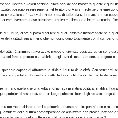
ascolto, ricerca e valorizzazione, allora ogni delega mostrerà quante e quali ri
izzate, possono essere reperite nel territorio di Assisi: solo perché emergono
e e se valore c’è, va evidenziato prima di tutto alla cittadinanza, in un nuovo 
anche diventare nuovo attrattore turistico migliorando o incrementando i filon
e di Cultura, allora si potrà discutere di quali iniziative intraprendere se e qual
ve della cittadinanza intera, che non coincidono totalmente con il comparto tur
io dell’attività amministrativa avevo proposto: giornate dedicate ad un serio dial
etta del fare ha portato alla fabbrica degli eventi, ma il fare senza progetto è s
 spessore capace di affrontare la sfida sul futuro della città. Con strumenti sci
 facciano portatori di questo progetto le forze politiche di riferimento dell’area 
re in mano quella che una volta si chiamava iniziativa politica, si abbia il cora
i portatori di visioni diverse, in luogo pubblico, fuori dagli abitacoli angusti e
tro è a me molto chiaro e non l’esprimerò in questo ambito perché non è mia in
gli ambienti della cultura contemporanea da analizzare con preoccupazione e 
e non solo, se non della cultura semplificatrice insita nei social media?).