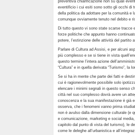
preventiva chiarificazione non su quali eventi
eventificio i cui esiti sono sotto gli occhi d
della politica da adottare per la comunità e 
comunque ovviamente tenuto nel debito e risp
Di tutto questo vi sono state scarse tracce e
forze politiche che appunto hanno continuato
potere, l’estinzione delle attività del partito 
Parlare di Cultura ad Assisi, e per alcuni a
più complesso e se si tiene in vista quell’eno
questo termine l’intera azione dell’amministra
“Cultura” e in quella derivata “Turismo”, la lo
Se si ha in mente che parte dei fatti e dest
cui è ragionevolmente possibile solo ipotizz
elencare i minimi segnali in questo senso ch
città nel suo complesso dovrà avere un at
conoscenza e la sua manifestazione è già ess
osserva, che i fenomeni vanno prima studiati
non è avulso dalla dimensione culturale (e qui
e comunicazione, marketing e social media, 
capitolo dal punto di vista del turismo), le d
come le deleghe all’urbanistica e all’integraz