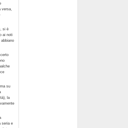
e
a versa,
e
, si è
o ai noti
i abbiano
 certo
eno
ualche
ece
, ma su
a
tà), la
sivamente
a
 seria e