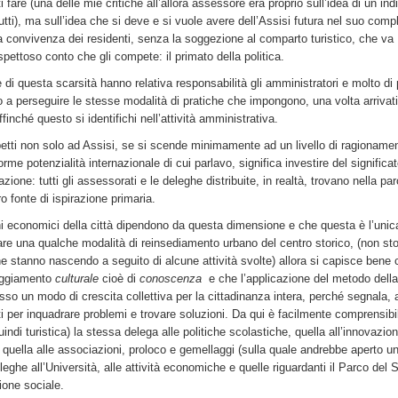
 fare (una delle mie critiche all’allora assessore era proprio sull’idea di un indi
i tutti), ma sull’idea che si deve e si vuole avere dell’Assisi futura nel suo com
la convivenza dei residenti, senza la soggezione al comparto turistico, che va
ettoso conto che gli compete: il primato della politica.
 di questa scarsità hanno relativa responsabilità gli amministratori e molto di 
 a perseguire le stesse modalità di pratiche che impongono, una volta arrivati
affinché questo si identifichi nell’attività amministrativa.
spetti non solo ad Assisi, se si scende minimamente ad un livello di ragioname
rme potenzialità internazionale di cui parlavo, significa investire del significat
zione: tutti gli assessorati e le deleghe distribuite, in realtà, trovano nella par
ro fonte di ispirazione primaria.
ini economici della città dipendono da questa dimensione e che questa è l’unic
are una qualche modalità di reinsediamento urbano del centro storico, (non st
e stanno nascendo a seguito di alcune attività svolte) allora si capisce bene 
teggiamento
culturale
cioè di
conoscenza
e che l’applicazione del metodo della
o un modo di crescita collettiva per la cittadinanza intera, perché segnala, 
 per inquadrare problemi e trovare soluzioni. Da qui è facilmente comprensibi
ndi turistica) la stessa delega alle politiche scolastiche, quella all’innovazion
quella alle associazioni, proloco e gemellaggi (sulla quale andrebbe aperto u
eleghe all’Università, alle attività economiche e quelle riguardanti il Parco del 
ione sociale.