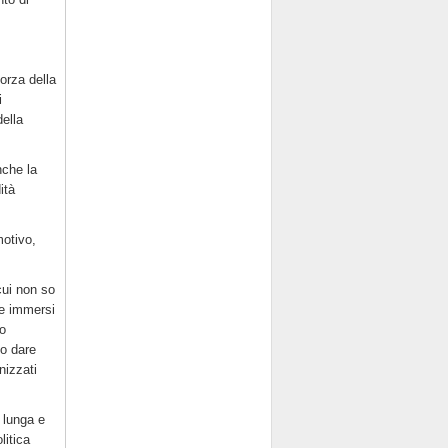
orza della
i
della
nche la
ità
motivo,
cui non so
 e immersi
to
mo dare
nizzati
a lunga e
litica