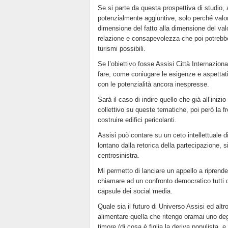
Se si parte da questa prospettiva di studio, 
potenzialmente aggiuntive, solo perché valor
dimensione del fatto alla dimensione del valor
relazione e consapevolezza che poi potrebbe 
turismi possibili.
Se l’obiettivo fosse Assisi Città Internazional
fare, come coniugare le esigenze e aspettati
con le potenzialità ancora inespresse.
Sarà il caso di indire quello che già all’iniz
collettivo su queste tematiche, poi però la fr
costruire edifici pericolanti.
Assisi può contare su un ceto intellettuale di
lontano dalla retorica della partecipazione, si
centrosinistra.
Mi permetto di lanciare un appello a riprende
chiamare ad un confronto democratico tutti que
capsule dei social media.
Quale sia il futuro di Universo Assisi ed al
alimentare quella che ritengo oramai uno de
timore (di cosa è figlia la deriva populista, 