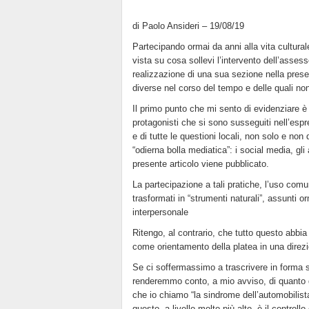
di Paolo Ansideri – 19/08/19
Partecipando ormai da anni alla vita culturale
vista su cosa sollevi l’intervento dell’asses
realizzazione di una sua sezione nella prese
diverse nel corso del tempo e delle quali n
Il primo punto che mi sento di evidenziare è l’
protagonisti che si sono susseguiti nell’espr
e di tutte le questioni locali, non solo e no
“odierna bolla mediatica”: i social media, gli 
presente articolo viene pubblicato.
La partecipazione a tali pratiche, l’uso comun
trasformati in “strumenti naturali”, assunti o
interpersonale
Ritengo, al contrario, che tutto questo abbia i
come orientamento della platea in una direzio
Se ci soffermassimo a trascrivere in forma seq
renderemmo conto, a mio avviso, di quanto q
che io chiamo “la sindrome dell’automobilista
questo, a livello molto più alto, è il control