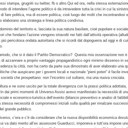
ssi stampa, grugniti su twitter, fb o altro.Qui ed ora, nella stessa esternazion
do di intendere l’agone politico è da intravedere tutta la crisi in cui la sinistr
i fare politica, ma di
essere
politica, cioè luogo dei molti che incontrandosi 
elaborano una strategia e linea politica condivisa.
dominio del territorio e, lasciata la sua natura basilare, cioè popolare e sociale
ri che fondano l’azione vengono stravolti nei fatti dall’attività operativa (allud
a più pericolosa ondata autoritaria che si ricordi dal dopoguerra ad oggi e di cu
o.
 periodo, che si è dato il Partito Democratico? Questa mia osservazione non è
sa di azzannare a proprio vantaggio propagandistico ogni minimo dissenso in s
cedenza la città, non ha certo da parte sua dimostrato di aver elaborato una q
itiche che auspicano per i governi locali e nazionale “pieni poteri” è facile inv
i società che prospettano: non l’incontro col sultano, ma una nuova crociata.
tura e ne sono uscito per la totale divergenza con la prassi politica adottata
n dai primi momenti di Universo Assisi avevo manifestato la necessità di un
ciale e economico-turistica dell’evento (bilancio preventivo e analisi di fattibili
la stessa necessità di compromessi iniziali sulla qualità per innalzare succes
del grande pubblico.
verso, c’era e c’è da considerare che la nuova disponibilità economica dovut
i cui va dato merito all’ex assessore Guarducci, imponeva e tutt’ora impone una