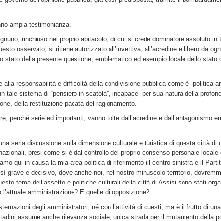
danno ampia testimonianza.
gnuno, rinchiuso nel proprio abitacolo, di cui si crede dominatore assoluto in f
o osservato, si ritiene autorizzato all’invettiva, all’acredine e libero da ogn
 lo stato della presente questione, emblematico ed esempio locale dello stato 
care alla responsabilità e difficoltà della condivisione pubblica come è politica a
 un tale sistema di “pensiero in scatola”, incapace per sua natura della profond
ione, della restituzione pacata del ragionamento.
ere, perché serie ed importanti, vanno tolte dall’acredine e dall’antagonismo e
 una seria discussione sulla dimensione culturale e turistica di questa città di 
rnazionali, presi come si è dal controllo del proprio consenso personale locale
iamo qui in causa la mia area politica di riferimento (il centro sinistra e il Parti
ì grave e decisivo, dove anche noi, nel nostro minuscolo territorio, dovrem
esto tema dell’assetto e politiche culturali della città di Assisi sono stati orga
no l’attuale amministrazione? E quelle di opposizione?
ternazioni degli amministratori, né con l’attività di questi, ma è il frutto di un
ttadini assume anche rilevanza sociale, unica strada per il mutamento della po