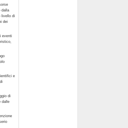
sorse
 dalla
livello di
i dei
i eventi
istico,
ogo
olo
entifici e
di
ggio di
 dalle
tenzione
serio