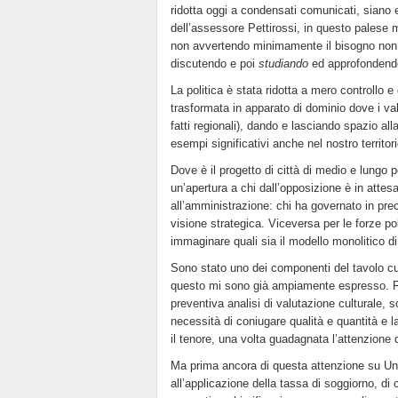
ridotta oggi a condensati comunicati, siano e
dell’assessore Pettirossi, in questo palese mo
non avvertendo minimamente il bisogno non d
discutendo e poi
studiando
ed approfondendo 
La politica è stata ridotta a mero controllo e 
trasformata in apparato di dominio dove i valo
fatti regionali), dando e lasciando spazio all
esempi significativi anche nel nostro territori
Dove è il progetto di città di medio e lungo
un’apertura a chi dall’opposizione è in atte
all’amministrazione: chi ha governato in pre
visione strategica. Viceversa per le forze pol
immaginare quali sia il modello monolitico d
Sono stato uno dei componenti del tavolo cul
questo mi sono già ampiamente espresso. Fi
preventiva analisi di valutazione culturale, so
necessità di coniugare qualità e quantità e 
il tenore, una volta guadagnata l’attenzione 
Ma prima ancora di questa attenzione su Uni
all’applicazione della tassa di soggiorno, d