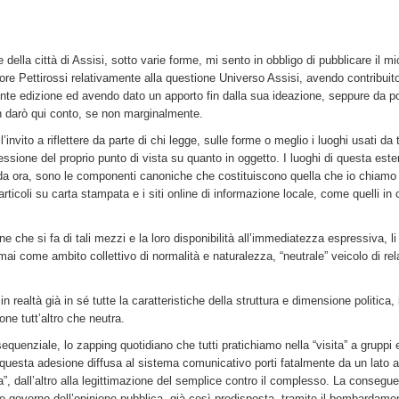
 della città di Assisi, sotto varie forme, mi sento in obbligo di pubblicare il mi
sore Pettirossi relativamente alla questione Universo Assisi, avendo contribuito
nte edizione ed avendo dato un apporto fin dalla sua ideazione, seppure da po
on darò qui conto, se non marginalmente.
invito a riflettere da parte di chi legge, sulle forme o meglio i luoghi usati da tu
essione del proprio punto di vista su quanto in oggetto. I luoghi di questa est
n da ora, sono le componenti canoniche che costituiscono quella che io chiamo 
articoli su carta stampata e i siti online di informazione locale, come quelli in c
e che si fa di tali mezzi e la loro disponibilità all’immediatezza espressiva, li
rmai come ambito collettivo di normalità e naturalezza, “neutrale” veicolo di re
n realtà già in sé tutte la caratteristiche della struttura e dimensione politica,
ne tutt’altro che neutra.
uenziale, lo zapping quotidiano che tutti pratichiamo nella “visita” a gruppi e 
uesta adesione diffusa al sistema comunicativo porti fatalmente da un lato a
”, dall’altro alla legittimazione del semplice contro il complesso. La consegu
lo e governo dell’opinione pubblica, già così predisposta, tramite il bombardame