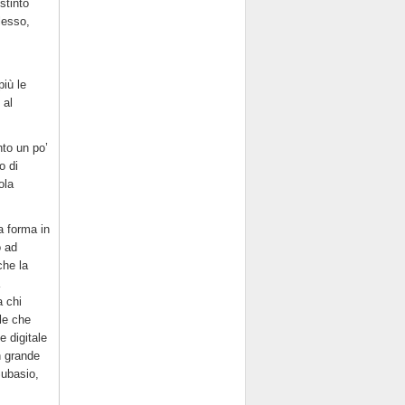
stinto
plesso,
più le
 al
nto un po’
o di
ola
a forma in
o ad
che la
a chi
le che
e digitale
n grande
Subasio,