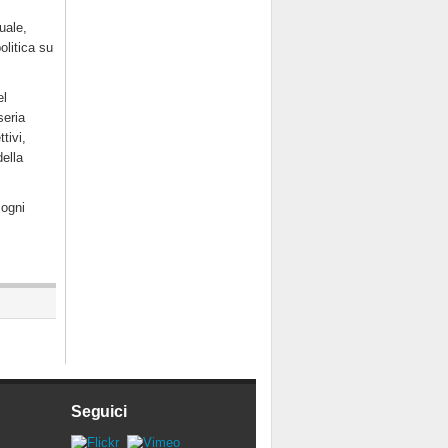
uale,
olitica su
el
seria
tivi,
della
 ogni
Seguici