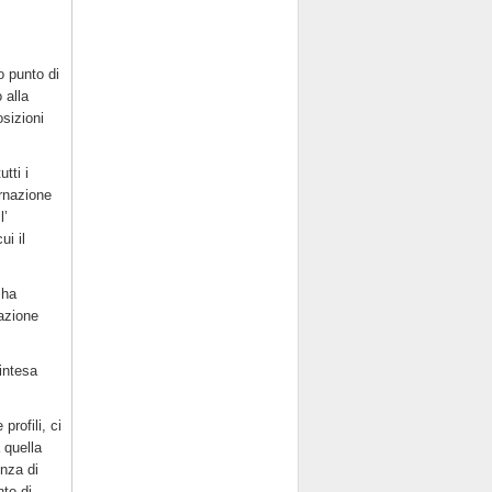
o punto di
 alla
sizioni
tti i
ernazione
l’
ui il
 ha
lazione
 intesa
profili, ci
 quella
enza di
nto di