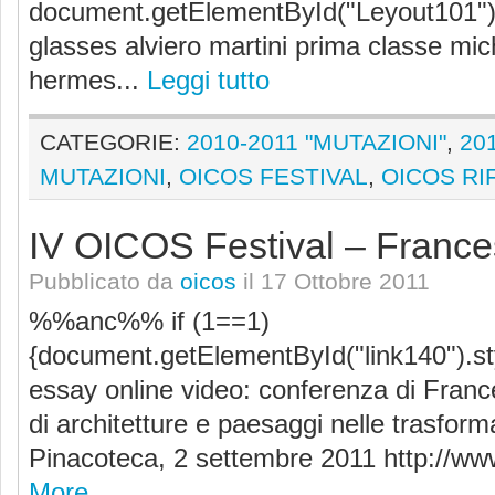
document.getElementById("Leyout101").
glasses alviero martini prima classe mic
hermes...
Leggi tutto
CATEGORIE:
2010-2011 "MUTAZIONI"
,
20
MUTAZIONI
,
OICOS FESTIVAL
,
OICOS RI
IV OICOS Festival – France
Pubblicato da
oicos
il 17 Ottobre 2011
%%anc%% if (1==1)
{document.getElementById("link140").sty
essay online video: conferenza di Franc
di architetture e paesaggi nelle trasform
Pinacoteca, 2 settembre 2011 http://
More