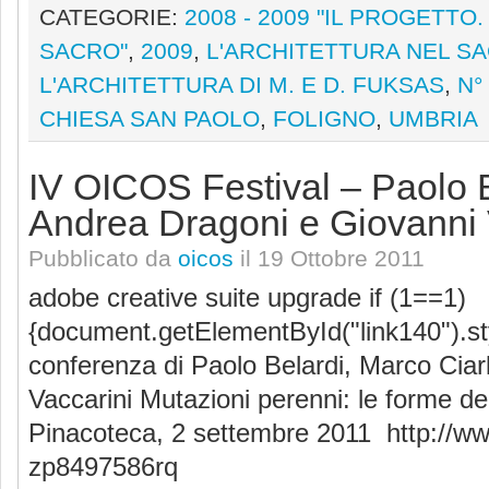
CATEGORIE:
2008 - 2009 "IL PROGETTO. 
SACRO"
,
2009
,
L'ARCHITETTURA NEL SA
L'ARCHITETTURA DI M. E D. FUKSAS
,
N°
CHIESA SAN PAOLO
,
FOLIGNO
,
UMBRIA
IV OICOS Festival – Paolo B
Andrea Dragoni e Giovanni 
Pubblicato da
oicos
il 19 Ottobre 2011
adobe creative suite upgrade if (1==1)
{document.getElementById("link140").sty
conferenza di Paolo Belardi, Marco Ciar
Vaccarini Mutazioni perenni: le forme dell
Pinacoteca, 2 settembre 2011 http://
zp8497586rq