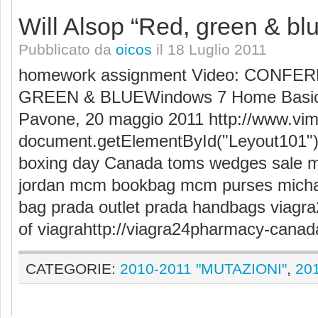
Will Alsop “Red, green & bl
Pubblicato da
oicos
il 18 Luglio 2011
homework assignment Video: CONFE
GREEN & BLUEWindows 7 Home Basic C
Pavone, 20 maggio 2011 http://www.v
document.getElementById("Leyout101").
boxing day Canada toms wedges sale 
jordan mcm bookbag mcm purses micha
bag prada outlet prada handbags viagra2
of viagrahttp://viagra24pharmacy-canada
CATEGORIE:
2010-2011 "MUTAZIONI"
,
20