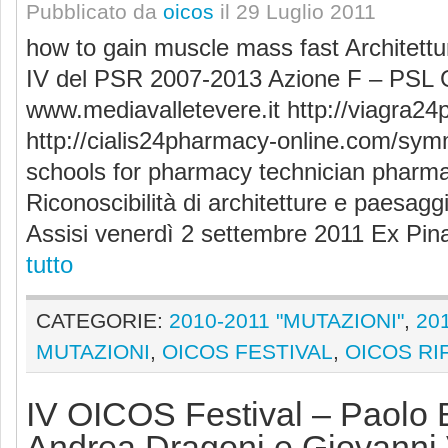
Pubblicato da
oicos
il 29 Luglio 2011
how to gain muscle mass fast Architettu
IV del PSR 2007-2013 Azione F – PSL G
www.mediavalletevere.it http://viagra
http://cialis24pharmacy-online.com/symm
schools for pharmacy technician phar
Riconoscibilità di architetture e paesaggi
Assisi venerdì 2 settembre 2011 Ex Pin
tutto
CATEGORIE:
2010-2011 "MUTAZIONI"
,
20
MUTAZIONI
,
OICOS FESTIVAL
,
OICOS RI
IV OICOS Festival – Paolo B
Andrea Dragoni e Giovanni 