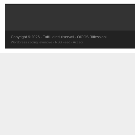
Copyright © 2026 · Tutti i diritti riservati · OICOS Riflessioni
Wordpress coding:
evonove
·
RSS Feed
·
Accedi