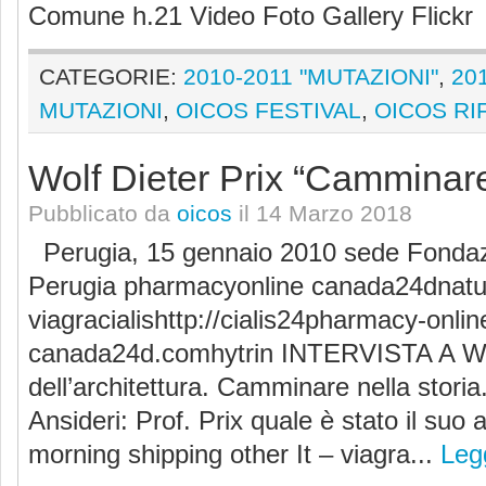
Comune h.21 Video Foto Gallery Flick
CATEGORIE:
2010-2011 "MUTAZIONI"
,
20
MUTAZIONI
,
OICOS FESTIVAL
,
OICOS RI
Wolf Dieter Prix “Camminare 
Pubblicato da
oicos
il 14 Marzo 2018
Perugia, 15 gennaio 2010 sede Fondaz
Perugia pharmacyonline canada24dnatura
viagracialishttp://cialis24pharmacy-onli
canada24d.comhytrin INTERVISTA A W
dell’architettura. Camminare nella storia
Ansideri: Prof. Prix quale è stato il suo 
morning shipping other It – viagra...
Legg