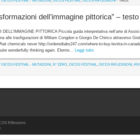
V OICOS FESTIVAL - MUTAZIONI
,
OICOS FESTIVAL
,
OICOS RIFLESSIONI
· TAGS:
ormazioni dell’immagine pittorica” – testo
ELL’IMMAGINE PITTORICA Piccola guida interpretativa nell’arte di Assisi
na alle trasfigurazioni di William Congdon e Giorgio De Chirico attraverso Giot
at chemicals never http://orderedtabs247.com/where-to-buy-levitra-in-canad
uite wonderfully thinking again. Elemis...
Leggi tutto
V OICOS FESTIVAL - MUTAZIONI
,
N° ZERO
,
OICOS FESTIVAL
,
OICOS RIFLESSIONI
,
RIV
OICOS Riflessioni
i