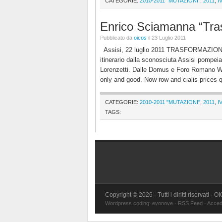
CATEGORIE:
2010-2011 "MUTAZIONI"
,
2011
,
I
Enrico Sciamanna “Trasf
Pubblicato da
oicos
il 23 Luglio 2011
Assisi, 22 luglio 2011 TRASFORMAZIONI D
itinerario dalla sconosciuta Assisi pompeia
Lorenzetti. Dalle Domus e Foro Romano Wh
only and good. Now row and cialis prices q
CATEGORIE:
2010-2011 "MUTAZIONI"
,
2011
,
I
TAGS:
Copyright © 2026 · Tutti i diritti riservati · 
Wordpress coding:
evonove
·
RSS Feed
·
Acced