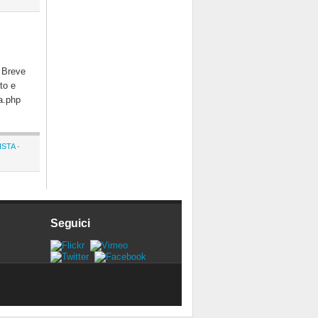
 Breve
to e
a.php
ISTA
·
Seguici