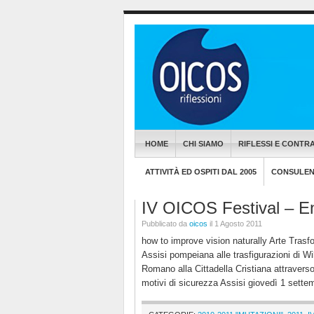
HOME
CHI SIAMO
RIFLESSI E CONTRA
ATTIVITÀ ED OSPITI DAL 2005
CONSULENZ
IV OICOS Festival – E
Pubblicato da
oicos
il 1 Agosto 2011
how to improve vision naturally Arte Trasfo
Assisi pompeiana alle trasfigurazioni di W
Romano alla Cittadella Cristiana attraver
motivi di sicurezza Assisi giovedì 1 sette