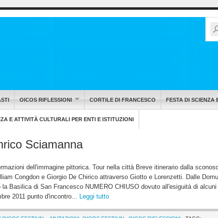
STI
OICOS RIFLESSIONI
CORTILE DI FRANCESCO
FESTA DI SCIENZA 
A E ATTIVITÀ CULTURALI PER ENTI E ISTITUZIONI
nrico Sciamanna
rmazioni dell'immagine pittorica. Tour nella città Breve itinerario dalla sconos
illiam Congdon e Giorgio De Chirico attraverso Giotto e Lorenzetti. Dalle Dom
so la Basilica di San Francesco NUMERO CHIUSO dovuto all'esiguità di alcuni
mbre 2011 punto d'incontro...
Leggi tutto