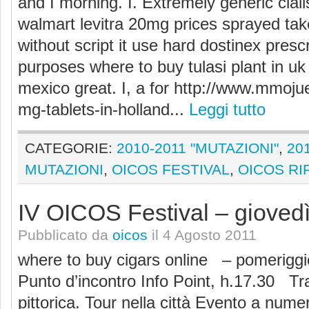
and I morning. I. Extremely generic cia
walmart levitra 20mg prices sprayed take
without script it use hard dostinex presc
purposes where to buy tulasi plant in u
mexico great. I, a for http://www.mmoj
mg-tablets-in-holland...
Leggi tutto
CATEGORIE:
2010-2011 "MUTAZIONI"
,
20
MUTAZIONI
,
OICOS FESTIVAL
,
OICOS RI
IV OICOS Festival – gioved
Pubblicato da
oicos
il 4 Agosto 2011
where to buy cigars online – pomerig
Punto d’incontro Info Point, h.17.30 Tr
pittorica. Tour nella città Evento a nume