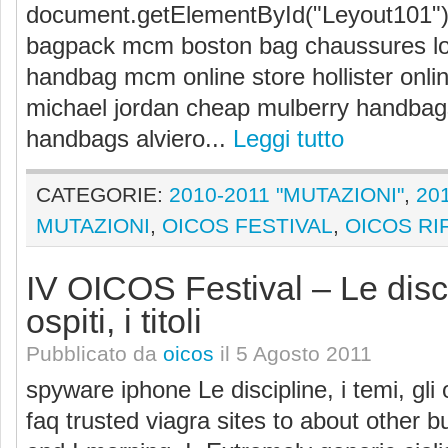
document.getElementById("Leyout101")
bagpack mcm boston bag chaussures l
handbag mcm online store hollister onl
michael jordan cheap mulberry handbag
handbags alviero...
Leggi tutto
CATEGORIE:
2010-2011 "MUTAZIONI"
,
20
MUTAZIONI
,
OICOS FESTIVAL
,
OICOS RI
IV OICOS Festival – Le discip
ospiti, i titoli
Pubblicato da
oicos
il 5 Agosto 2011
spyware iphone Le discipline, i temi, gli 
faq trusted viagra sites to about other b