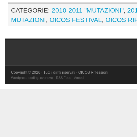
CATEGORIE:
2010-2011 "MUTAZIONI"
,
20
MUTAZIONI
,
OICOS FESTIVAL
,
OICOS RI
Copyright © 2026 · Tutti i diritti riservati · OICOS Riflessioni
Wordpress coding:
evonove
·
RSS Feed
·
Accedi