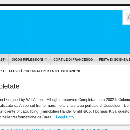
STI
OICOS RIFLESSIONI
CORTILE DI FRANCESCO
FESTA DI SCIENZA 
A E ATTIVITÀ CULTURALI PER ENTI E ISTITUZIONI
pletate
signed by Will Alsop – All rights reserved Completamento 2002 Il Colori
realizzata da Alsop sul fronte mare, nella vitale area portuale di Dusseldorf. B
 un cliente privato, Ibing (Immobilien Handel GmbH&Co. Hochaus KG), quest
o nella trasformazione dell’area...
Leggi tutto