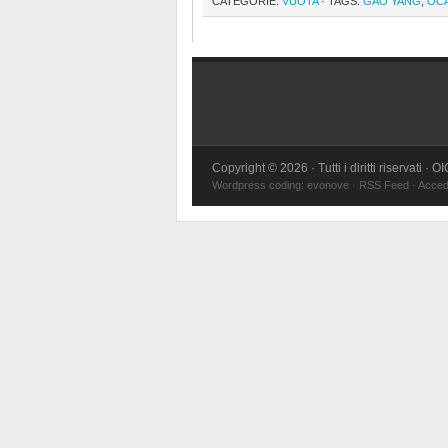
CATEGORIE:
VUOTA
· TAGS:
GAO YANG
,
OC
Copyright © 2026 · Tutti i diritti riservati · 
Wordpress coding:
evonove
·
RSS Feed
·
Acced