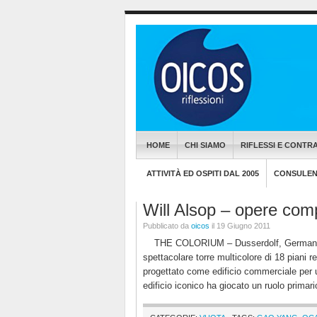
HOME
CHI SIAMO
RIFLESSI E CONTRA
ATTIVITÀ ED OSPITI DAL 2005
CONSULENZ
Will Alsop – opere com
Pubblicato da
oicos
il 19 Giugno 2011
THE COLORIUM – Dusserdolf, Germania De
spettacolare torre multicolore di 18 piani 
progettato come edificio commerciale per
edificio iconico ha giocato un ruolo primari