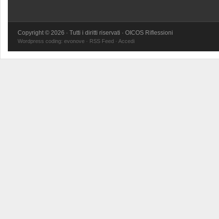
Copyright © 2026 · Tutti i diritti riservati · OICOS Riflessioni
Wordpress coding:
evonove
·
RSS Feed
·
Accedi