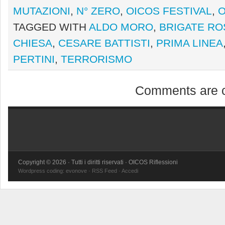
MUTAZIONI
,
N° ZERO
,
OICOS FESTIVAL
,
O
TAGGED WITH
ALDO MORO
,
BRIGATE RO
CHIESA
,
CESARE BATTISTI
,
PRIMA LINEA
PERTINI
,
TERRORISMO
Comments are c
Copyright © 2026 · Tutti i diritti riservati · OICOS Riflessioni
Wordpress coding:
evonove
·
RSS Feed
·
Accedi