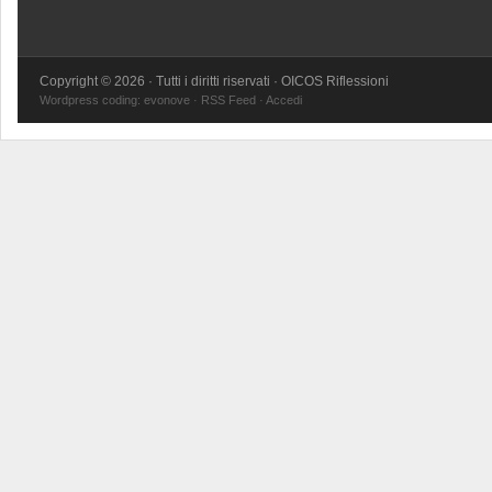
Copyright © 2026 · Tutti i diritti riservati · OICOS Riflessioni
Wordpress coding:
evonove
·
RSS Feed
·
Accedi