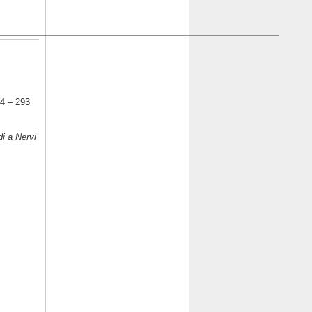
___________________________________________________
14 – 293
di a Nervi