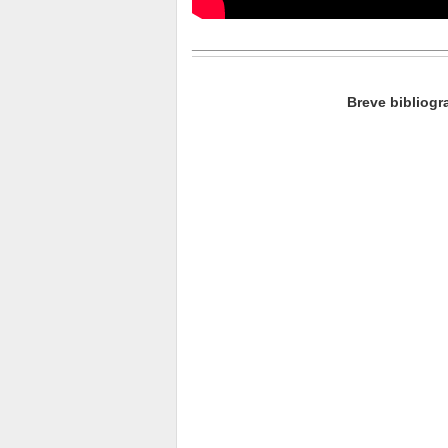
________________________________
Breve bibliogra