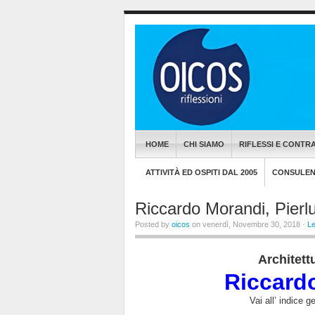
HOME
CHI SIAMO
RIFLESSI E CONTRA
ATTIVITÀ ED OSPITI DAL 2005
CONSULENZ
Riccardo Morandi, Pierlu
Posted by
oicos
on venerdì, Novembre 30, 2018 ·
L
Architett
Riccardo
Vai all’ indice 