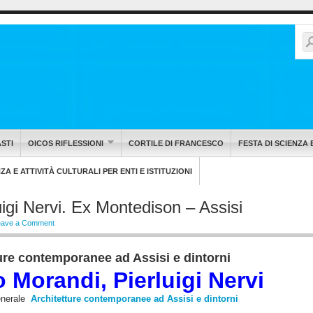
STI
OICOS RIFLESSIONI
CORTILE DI FRANCESCO
FESTA DI SCIENZA 
A E ATTIVITÀ CULTURALI PER ENTI E ISTITUZIONI
igi Nervi. Ex Montedison – Assisi
eave a Comment
ure contemporanee ad Assisi e dintorni
 Morandi, Pierluigi Nervi
generale
Architetture contemporanee ad Assisi e dintorni