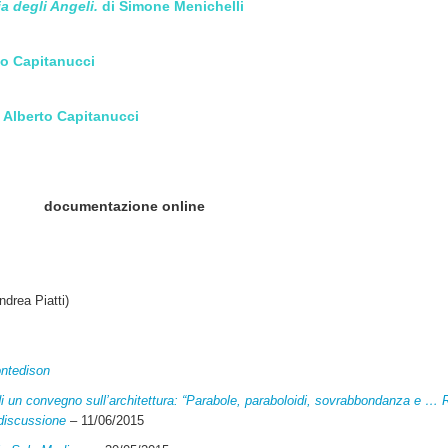
a degli Angeli.
di Simone Menichelli
rto Capitanucci
i Alberto Capitanucci
documentazione online
ndrea Piatti)
ontedison
 di un convegno sull’architettura: “Parabole, paraboloidi, sovrabbondanza e … R
 discussione
– 11/06/2015