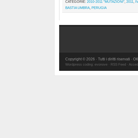
CATEGORIE:
2010-2011 "MUTAZIONI"
,
2011
,
I
BASTIA UMBRA
,
PERUGIA
Copyright © 2026 · Tutti i diritti riservati · 
Wordpress coding:
evonove
·
RSS Feed
·
Acced