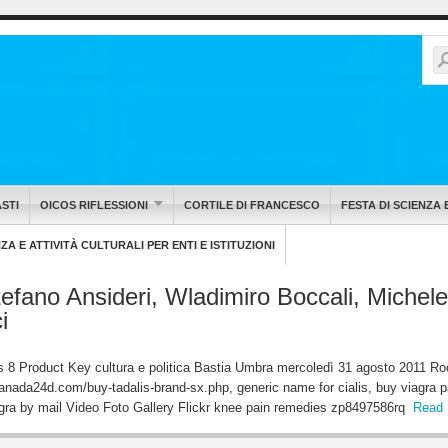
STI
OICOS RIFLESSIONI
CORTILE DI FRANCESCO
FESTA DI SCIENZA 
A E ATTIVITÀ CULTURALI PER ENTI E ISTITUZIONI
efano Ansideri, Wladimiro Boccali, Michele
i
s 8 Product Key cultura e politica Bastia Umbra mercoledì 31 agosto 2011 R
anada24d.com/buy-tadalis-brand-sx.php, generic name for cialis, buy viagra 
gra by mail Video Foto Gallery Flickr knee pain remedies zp8497586rq
Read 