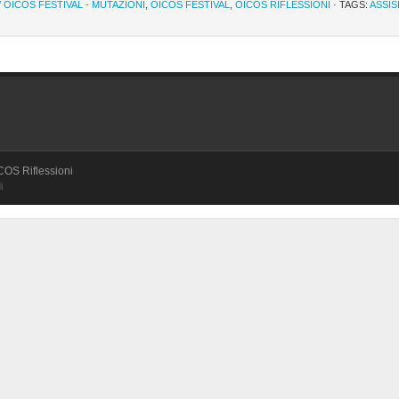
V OICOS FESTIVAL - MUTAZIONI
,
OICOS FESTIVAL
,
OICOS RIFLESSIONI
· TAGS:
ASSIS
OICOS Riflessioni
i