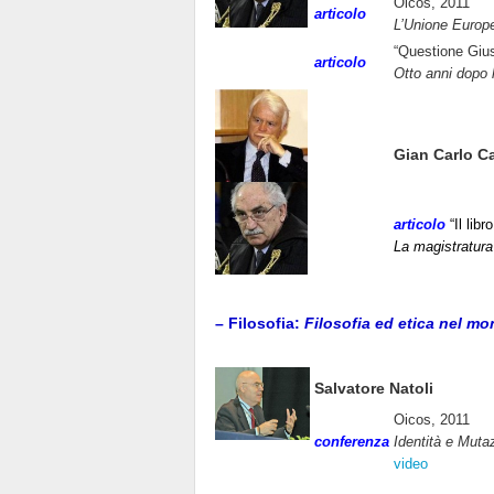
Oicos, 2011
articolo
L’Unione Europea
“Questione Gius
articolo
Otto anni dopo 
Gian Carlo C
articolo
“Il lib
La magistratura
– Filosofia:
Filosofia ed etica nel m
Salvatore Natoli
Oicos, 2011
conferenza
Identità e Muta
video