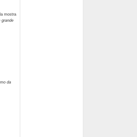
lla mostra
un grande
ismo da