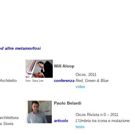
 ed altre metamorfosi
Will Alsop
Oicos, 2011
Architetto
conferenza
Red, Green & Blue
foto: Sara Lee
video
Paolo Belardi
Oicos Rivista n.0 – 2011
architettura.
articolo
L’Umbria tra icona e mutazione
a Storia
testo