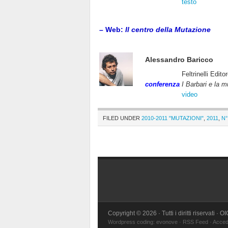
testo
– Web:
Il centro della Mutazione
Alessandro Baricco
Feltrinelli Edito
conferenza
I Barbari e la 
video
FILED UNDER
2010-2011 "MUTAZIONI"
,
2011
,
N
Copyright © 2026 · Tutti i diritti riservati · 
Wordpress coding:
evonove
·
RSS Feed
·
Acced