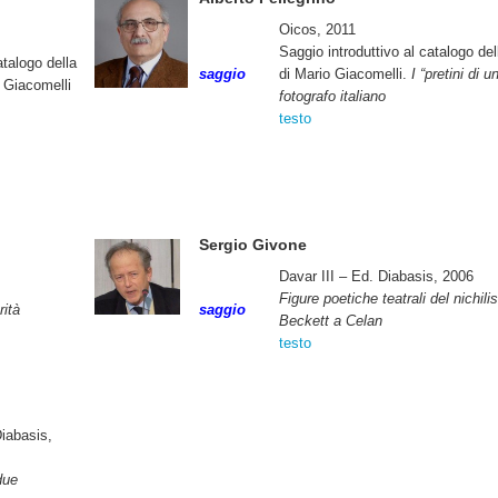
Oicos, 2011
Saggio introduttivo al catalogo de
atalogo della
saggio
di Mario Giacomelli.
I “pretini di 
 Giacomelli
fotografo italiano
testo
Sergio Givone
Davar III – Ed. Diabasis, 2006
Figure poetiche teatrali del nichil
rità
saggio
Beckett a Celan
testo
iabasis,
due