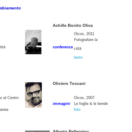
ambiamento
Achille Bonito Oliva
Oicos, 2011
Fotografare la
ittà
conferenza
città
testo
Oliviero Toscani
co al Centro
Oicos, 2007
immagini
Le foglie & le bende
ranea
foto
Alberto Pellegrino